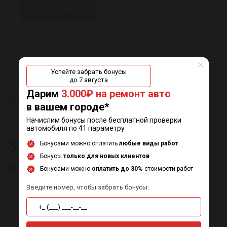
Подробнее
Таким образом, ответ на вопрос «какие втулки
Успейте забрать бонусы
стабилизатора лучше – резиновые или
до
7 августа
полиуретановые?» очевиден: современный композит
Дарим
3.000₽ на ремонт авто
предпочтительнее.
в вашем городе*
Начислим бонусы после бесплатной проверки
автомобиля по 41 параметру
5 лучших производителей
Бонусами можно оплатить
любые виды работ
Бонусы
только для новых клиентов
втулок стабилизатора
Бонусами можно
оплатить до 30%
стоимости работ
Введите номер, чтобы забрать бонусы:
Многие автовладельцы, особенно начинающие, не
знают, какие втулки стабилизатора лучше поставить. В