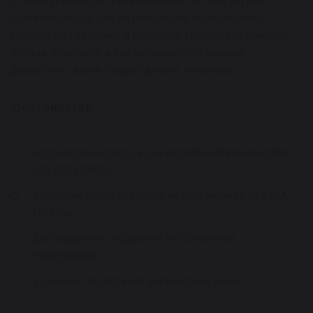
от конкурентов ее универсальность. Так, втулки
стабилизаторов для автомобилей «Киа» можно
ставить на «Хендай», и наоборот. Подобрать нужную
деталь получится и без каталожного номера,
достаточно взять старую деталь в магазин.
Достоинства
:
соответствие продукции сертификатам качества
ISO 9001/9002;
запасные части подходят на автомобили GM, KIA,
Hyundai;
для защиты от подделок используется
голограмма;
у резины отсутствует неприятный запах.