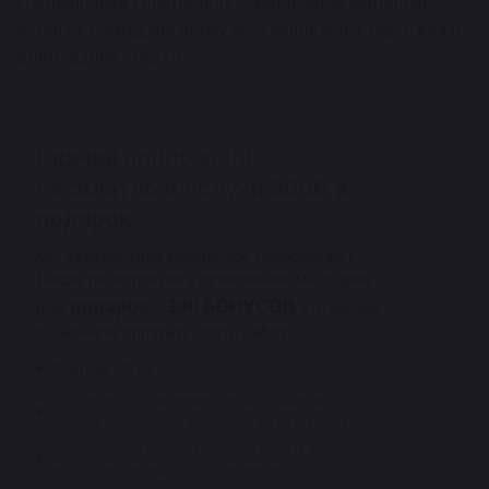
специальный уплотнитель – матерчатая кордовая
вставка. Благодаря этому обеспечивается задержка и
впитывание смазки.
Скачай
приложение
бесплатно
и получи
300₽ в
подарок
Мы разработали мобильное приложение!
После регистрации в приложении мы дарим
подарок - 300 БОНУСОВ
Вам
, которыми
вы можете оплатить часть работ
Кэшбек 5%
от каждого заказ-наряда
Удобное оформление онлайн-заявки на
запись с выбором удобного автотехцентра
Актуальные анонсы о проводимых акциях
и персональных предложениях