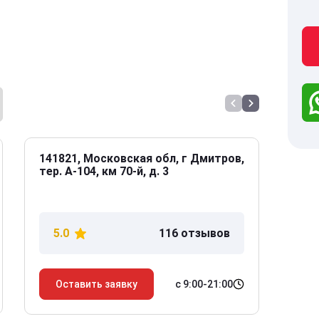
141821, Московская обл, г Дмитров,
141
тер. А-104, км 70-й, д. 3
Дол
дом
5.0
116 отзывов
5
с 9:00-21:00
Оставить заявку
О