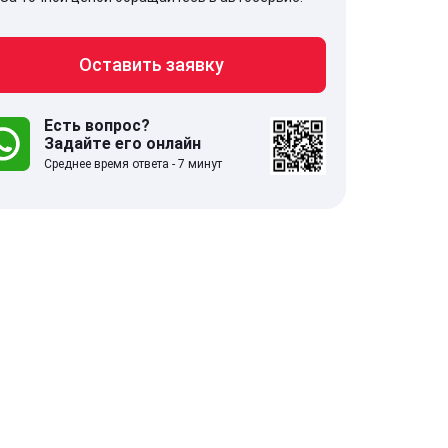
Оставить заявку
Есть вопрос?
Задайте его онлайн
Среднее время ответа - 7 минут
707, Московская обл,
141607, Москов
гопрудный г, Береговой проезд,
Волоколамское
 5
.0
332 отзыва
5.0
с 9:00-21:00
ставить заявку
Оставить зая