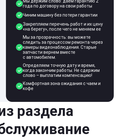
Мы держим слово: даем гарантию 2
года по договору на свои работы
Чиним машину без потери гарантии
Закрепляем перечень работ и их цену
«на берегу», после чего не меняем ее
Мы за прозрачность: вы можете
следить за процессом ремонта через
камеры видеонаблюдения. Старые
запчасти вернем вместе
с автомобилем.
Определяем точную дату и время,
когда закончим работы. Не сдержим
слово – выплатим компенсацию!
Комфортная зона ожидания с чаем и
кофе
 из раздела
обслуживание