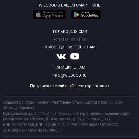
WILGOOD В ВАШЕМ СМАРТФОНЕ
ТОЛЬКО ДЛЯ СМИ
+7 (915) 172-21-53
ПРИСОЕДИНЯЙТЕСЬ К НАМ
НАПИШИТЕ НАМ
INFO@WILGOOD.RU
Продвижение сайта «Генератор продаж»
Общество с ограниченной ответственностью «Вилгуд Сервис» (ООО
«Вилгуд Сервис»)
Юридический адрес: 115211, г. Москва, вн. тер. г. муниципальный округ
Москворечье-Сабурово, Ш. Каширское, д. 55, к. 5, помещ. 1/1.
ИНН: 7724435560, КПП: 772401001, ОГРН: 1187746366807, ОКПО:
28118921; ОКТМО: 45918000000