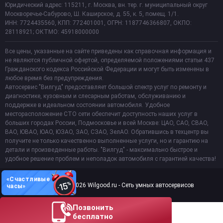
Юридический адрес: 115211, г. Москва, вн. тер. г. муниципальный округ
Москворечье-Сабурово, Ш. Каширское, д. 55, к. 5, помещ. 1/1.
ИНН: 7724435560, КПП: 772401001, ОГРН: 1187746366807, ОКПО:
28118921; ОКТМО: 45918000000
Все цены, указанные на сайте приведены как справочная информация и
не являются публичной офертой, определяемой положениями статьи 437
Гражданского кодекса Российской Федерации и могут быть изменены в
любое время без предупреждения.
Автосервис "Вилгуд" предоставляет большой спектр услуг по ремонту и
диагностике, кузовным и слесарным работам, обслуживанию и
поддержке в идеальном состоянии автомобиля. Удобное
месторасположение СТО сети обеспечит доступность наших услуг в
больших городах России, Подмосковье и всей Москве: ЦАО, САО, СВАО,
ВАО, ЮВАО, ЮАО, ЮЗАО, ЗАО, СЗАО, ЗелАО. Обратившись в техцентр вы
получите не только качественно выполненные услуги, но и гарантию на
детали и произведенные работы. "Вилгуд" - максимально быстрое и
удобное решение проблем и неполадок автомобиля с гарантией качества!
«Счастливые
Copyright 2011-2026 Wilgood.ru - Сеть умных автосервисов
часы»
Позвонить
бесплатно