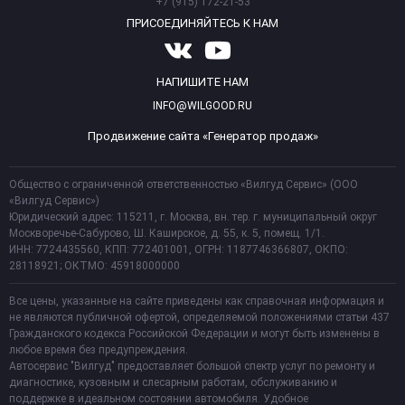
+7 (915) 172-21-53
ПРИСОЕДИНЯЙТЕСЬ К НАМ
НАПИШИТЕ НАМ
INFO@WILGOOD.RU
Продвижение сайта «Генератор продаж»
Общество с ограниченной ответственностью «Вилгуд Сервис» (ООО
«Вилгуд Сервис»)
Юридический адрес: 115211, г. Москва, вн. тер. г. муниципальный округ
Москворечье-Сабурово, Ш. Каширское, д. 55, к. 5, помещ. 1/1.
ИНН: 7724435560, КПП: 772401001, ОГРН: 1187746366807, ОКПО:
28118921; ОКТМО: 45918000000
Все цены, указанные на сайте приведены как справочная информация и
не являются публичной офертой, определяемой положениями статьи 437
Гражданского кодекса Российской Федерации и могут быть изменены в
любое время без предупреждения.
Автосервис "Вилгуд" предоставляет большой спектр услуг по ремонту и
диагностике, кузовным и слесарным работам, обслуживанию и
поддержке в идеальном состоянии автомобиля. Удобное