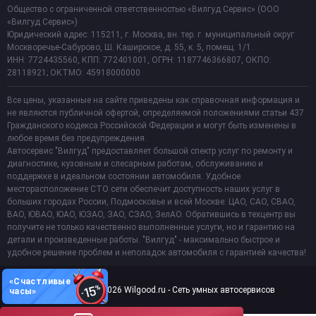
Общество с ограниченной ответственностью «Вилгуд Сервис» (ООО
«Вилгуд Сервис»)
Юридический адрес: 115211, г. Москва, вн. тер. г. муниципальный округ
Москворечье-Сабурово, Ш. Каширское, д. 55, к. 5, помещ. 1/1.
ИНН: 7724435560, КПП: 772401001, ОГРН: 1187746366807, ОКПО:
28118921; ОКТМО: 45918000000
Все цены, указанные на сайте приведены как справочная информация и
не являются публичной офертой, определяемой положениями статьи 437
Гражданского кодекса Российской Федерации и могут быть изменены в
любое время без предупреждения.
Автосервис "Вилгуд" предоставляет большой спектр услуг по ремонту и
диагностике, кузовным и слесарным работам, обслуживанию и
поддержке в идеальном состоянии автомобиля. Удобное
месторасположение СТО сети обеспечит доступность наших услуг в
больших городах России, Подмосковье и всей Москве: ЦАО, САО, СВАО,
ВАО, ЮВАО, ЮАО, ЮЗАО, ЗАО, СЗАО, ЗелАО. Обратившись в техцентр вы
получите не только качественно выполненные услуги, но и гарантию на
детали и произведенные работы. "Вилгуд" - максимально быстрое и
удобное решение проблем и неполадок автомобиля с гарантией качества!
«Счастливые
Copyright 2011-2026 Wilgood.ru - Сеть умных автосервисов
часы»