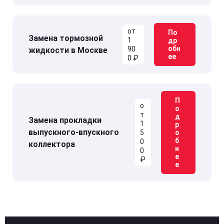
от
По
Замена тормозной
1
др
обн
90
жидкости в Москве
ее
0 ₽
П
о
о
т
д
Замена прокладки
1
р
выпускного-впускного
5
о
б
0
коллектора
н
0
е
₽
е