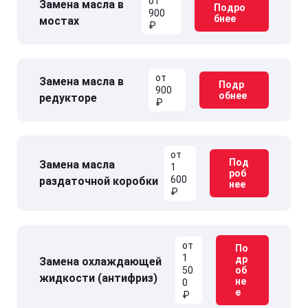
от
Замена масла в
Подро
900
бнее
мостах
₽
от
Замена масла в
Подр
900
обнее
редукторе
₽
от
Под
Замена масла
1
роб
600
раздаточной коробки
нее
₽
от
По
1
др
Замена охлаждающей
50
об
жидкости (антифриз)
не
0
е
₽