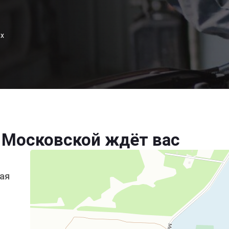
ых
 Московской ждёт вас
кая