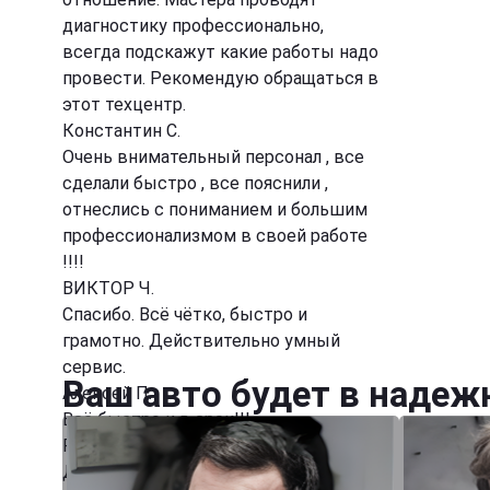
диагностику профессионально,
всегда подскажут какие работы надо
провести. Рекомендую обращаться в
этот техцентр.
Константин С.
Очень внимательный персонал , все
сделали быстро , все пояснили ,
отнеслись с пониманием и большим
профессионализмом в своей работе
!!!!
ВИКТОР Ч.
Спасибо. Всё чётко, быстро и
грамотно. Действительно умный
сервис.
Ваш авто будет в надеж
Алексей П.
Всё быстро и в срок!!!
Руслан Б.
Добрый день, очень понравилось