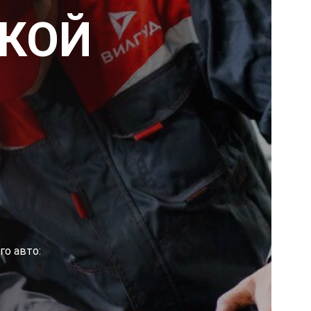
СКОЙ
го авто: