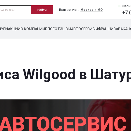
Звони
Ваш регион:
Москва и МО
Найти
+7 
ЛУГИ
АКЦИИ
О КОМПАНИИ
БЛОГ
ОТЗЫВЫ
АВТОСЕРВИСЫ
ФРАНШИЗА
ВАКАН
иса Wilgood в Шату
 АВТОСЕРВИС