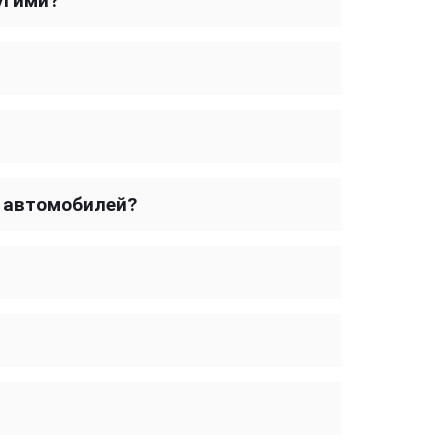
угими?
 автомобилей?