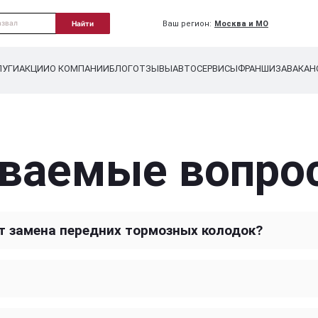
Ваш регион:
Москва и МО
Найти
ЛУГИ
АКЦИИ
О КОМПАНИИ
БЛОГ
ОТЗЫВЫ
АВТОСЕРВИСЫ
ФРАНШИЗА
ВАКАН
аваемые вопро
ит замена передних тормозных колодок?