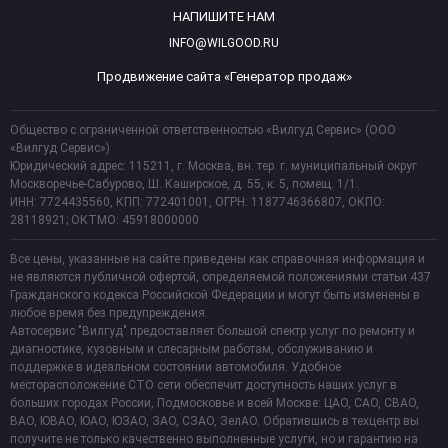
НАПИШИТЕ НАМ
INFO@WILGOOD.RU
Продвижение сайта «Генератор продаж»
Общество с ограниченной ответственностью «Вилгуд Сервис» (ООО
«Вилгуд Сервис»)
Юридический адрес: 115211, г. Москва, вн. тер. г. муниципальный округ
Москворечье-Сабурово, Ш. Каширское, д. 55, к. 5, помещ. 1/1.
ИНН: 7724435560, КПП: 772401001, ОГРН: 1187746366807, ОКПО:
28118921; ОКТМО: 45918000000
Все цены, указанные на сайте приведены как справочная информация и
не являются публичной офертой, определяемой положениями статьи 437
Гражданского кодекса Российской Федерации и могут быть изменены в
любое время без предупреждения.
Автосервис "Вилгуд" предоставляет большой спектр услуг по ремонту и
диагностике, кузовным и слесарным работам, обслуживанию и
поддержке в идеальном состоянии автомобиля. Удобное
месторасположение СТО сети обеспечит доступность наших услуг в
больших городах России, Подмосковье и всей Москве: ЦАО, САО, СВАО,
ВАО, ЮВАО, ЮАО, ЮЗАО, ЗАО, СЗАО, ЗелАО. Обратившись в техцентр вы
получите не только качественно выполненные услуги, но и гарантию на