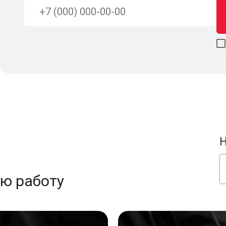
Н
ою работу