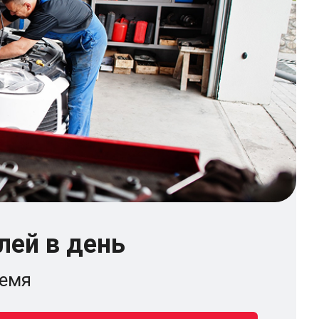
лей в день
ремя