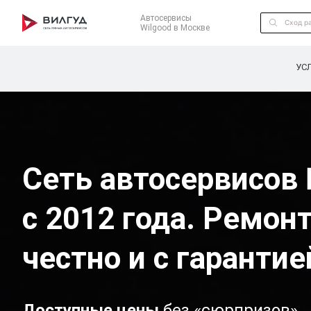
Автосервисы
Wilgood в Москве
УС
Сеть автосервисов 
с 2012 года. Ремон
честно и с гарантие
Доступные цены
без «сюрпризов»