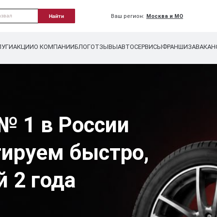
Ваш регион:
Москва и МО
Найти
ЛУГИ
АКЦИИ
О КОМПАНИИ
БЛОГ
ОТЗЫВЫ
АВТОСЕРВИСЫ
ФРАНШИЗА
ВАКАН
№ 1 в России
тируем быстро,
й 2 года