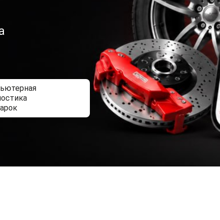
а
ьютерная
ностика
дарок