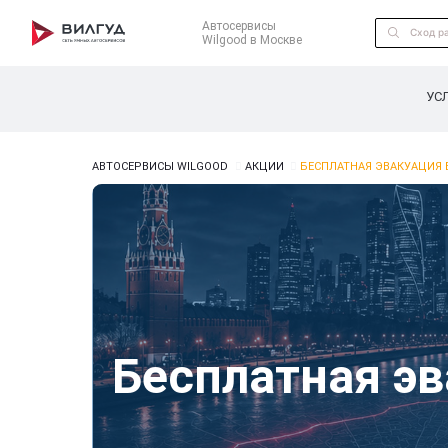
Автосервисы
Wilgood в Москве
УС
АВТОСЕРВИСЫ WILGOOD
АКЦИИ
БЕСПЛАТНАЯ ЭВАКУАЦИЯ
Бесплатная э