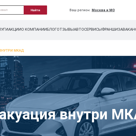
Ваш регион:
Москва и МО
Найти
ЛУГИ
АКЦИИ
О КОМПАНИИ
БЛОГ
ОТЗЫВЫ
АВТОСЕРВИСЫ
ФРАНШИЗА
ВАКАН
 ВНУТРИ МКАД
вакуация внутри М