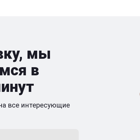
вку, мы
мся в
минут
на все интересующие