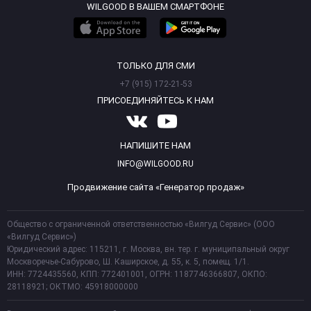
WILGOOD В ВАШЕМ СМАРТФОНЕ
ТОЛЬКО ДЛЯ СМИ
+7 (915) 172-21-53
ПРИСОЕДИНЯЙТЕСЬ К НАМ
НАПИШИТЕ НАМ
INFO@WILGOOD.RU
Продвижение сайта «Генератор продаж»
Общество с ограниченной ответственностью «Вилгуд Сервис» (ООО
«Вилгуд Сервис»)
Юридический адрес: 115211, г. Москва, вн. тер. г. муниципальный округ
Москворечье-Сабурово, Ш. Каширское, д. 55, к. 5, помещ. 1/1.
ИНН: 7724435560, КПП: 772401001, ОГРН: 1187746366807, ОКПО:
28118921; ОКТМО: 45918000000