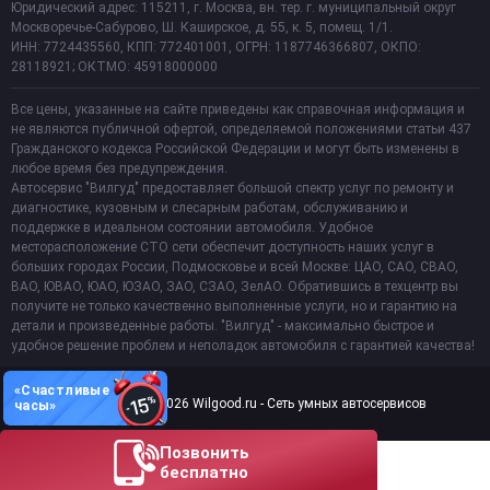
Юридический адрес: 115211, г. Москва, вн. тер. г. муниципальный округ
Москворечье-Сабурово, Ш. Каширское, д. 55, к. 5, помещ. 1/1.
ИНН: 7724435560, КПП: 772401001, ОГРН: 1187746366807, ОКПО:
28118921; ОКТМО: 45918000000
Все цены, указанные на сайте приведены как справочная информация и
не являются публичной офертой, определяемой положениями статьи 437
Гражданского кодекса Российской Федерации и могут быть изменены в
любое время без предупреждения.
Автосервис "Вилгуд" предоставляет большой спектр услуг по ремонту и
диагностике, кузовным и слесарным работам, обслуживанию и
поддержке в идеальном состоянии автомобиля. Удобное
месторасположение СТО сети обеспечит доступность наших услуг в
больших городах России, Подмосковье и всей Москве: ЦАО, САО, СВАО,
ВАО, ЮВАО, ЮАО, ЮЗАО, ЗАО, СЗАО, ЗелАО. Обратившись в техцентр вы
получите не только качественно выполненные услуги, но и гарантию на
детали и произведенные работы. "Вилгуд" - максимально быстрое и
удобное решение проблем и неполадок автомобиля с гарантией качества!
«Счастливые
Copyright 2011-2026 Wilgood.ru - Сеть умных автосервисов
часы»
Позвонить
бесплатно