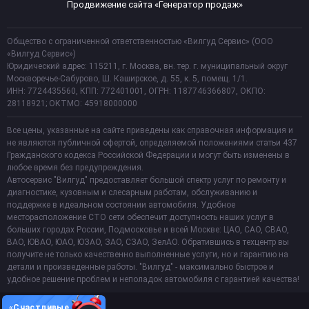
Продвижение сайта «Генератор продаж»
Общество с ограниченной ответственностью «Вилгуд Сервис» (ООО
«Вилгуд Сервис»)
Юридический адрес: 115211, г. Москва, вн. тер. г. муниципальный округ
Москворечье-Сабурово, Ш. Каширское, д. 55, к. 5, помещ. 1/1.
ИНН: 7724435560, КПП: 772401001, ОГРН: 1187746366807, ОКПО:
28118921; ОКТМО: 45918000000
Все цены, указанные на сайте приведены как справочная информация и
не являются публичной офертой, определяемой положениями статьи 437
Гражданского кодекса Российской Федерации и могут быть изменены в
любое время без предупреждения.
Автосервис "Вилгуд" предоставляет большой спектр услуг по ремонту и
диагностике, кузовным и слесарным работам, обслуживанию и
поддержке в идеальном состоянии автомобиля. Удобное
месторасположение СТО сети обеспечит доступность наших услуг в
больших городах России, Подмосковье и всей Москве: ЦАО, САО, СВАО,
ВАО, ЮВАО, ЮАО, ЮЗАО, ЗАО, СЗАО, ЗелАО. Обратившись в техцентр вы
получите не только качественно выполненные услуги, но и гарантию на
детали и произведенные работы. "Вилгуд" - максимально быстрое и
удобное решение проблем и неполадок автомобиля с гарантией качества!
«Счастливые