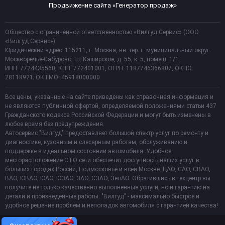
Продвижение сайта «Генератор продаж»
Общество с ограниченной ответственностью «Вилгуд Сервис» (ООО
«Вилгуд Сервис»)
Юридический адрес: 115211, г. Москва, вн. тер. г. муниципальный округ
Москворечье-Сабурово, Ш. Каширское, д. 55, к. 5, помещ. 1/1.
ИНН: 7724435560, КПП: 772401001, ОГРН: 1187746366807, ОКПО:
28118921; ОКТМО: 45918000000
Все цены, указанные на сайте приведены как справочная информация и
не являются публичной офертой, определяемой положениями статьи 437
Гражданского кодекса Российской Федерации и могут быть изменены в
любое время без предупреждения.
Автосервис "Вилгуд" предоставляет большой спектр услуг по ремонту и
диагностике, кузовным и слесарным работам, обслуживанию и
поддержке в идеальном состоянии автомобиля. Удобное
месторасположение СТО сети обеспечит доступность наших услуг в
больших городах России, Подмосковье и всей Москве: ЦАО, САО, СВАО,
ВАО, ЮВАО, ЮАО, ЮЗАО, ЗАО, СЗАО, ЗелАО. Обратившись в техцентр вы
получите не только качественно выполненные услуги, но и гарантию на
детали и произведенные работы. "Вилгуд" - максимально быстрое и
удобное решение проблем и неполадок автомобиля с гарантией качества!