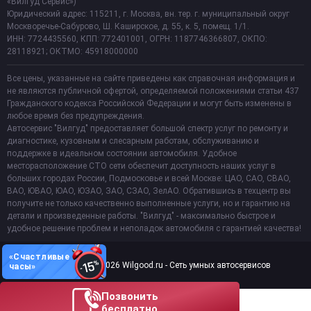
«Вилгуд Сервис»)
Юридический адрес: 115211, г. Москва, вн. тер. г. муниципальный округ
Москворечье-Сабурово, Ш. Каширское, д. 55, к. 5, помещ. 1/1.
ИНН: 7724435560, КПП: 772401001, ОГРН: 1187746366807, ОКПО:
28118921; ОКТМО: 45918000000
Все цены, указанные на сайте приведены как справочная информация и
не являются публичной офертой, определяемой положениями статьи 437
Гражданского кодекса Российской Федерации и могут быть изменены в
любое время без предупреждения.
Автосервис "Вилгуд" предоставляет большой спектр услуг по ремонту и
диагностике, кузовным и слесарным работам, обслуживанию и
поддержке в идеальном состоянии автомобиля. Удобное
месторасположение СТО сети обеспечит доступность наших услуг в
больших городах России, Подмосковье и всей Москве: ЦАО, САО, СВАО,
ВАО, ЮВАО, ЮАО, ЮЗАО, ЗАО, СЗАО, ЗелАО. Обратившись в техцентр вы
получите не только качественно выполненные услуги, но и гарантию на
детали и произведенные работы. "Вилгуд" - максимально быстрое и
удобное решение проблем и неполадок автомобиля с гарантией качества!
«Счастливые
Copyright 2011-2026 Wilgood.ru - Сеть умных автосервисов
часы»
Позвонить
бесплатно