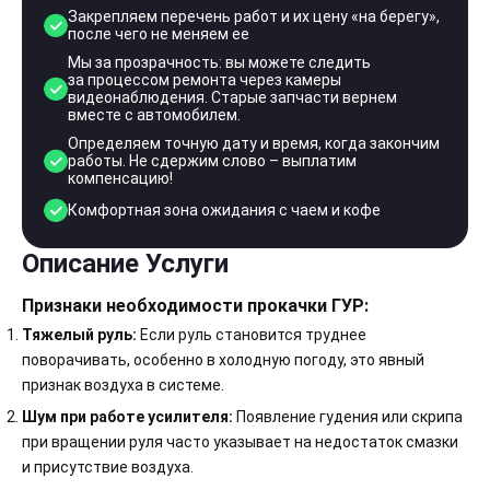
Закрепляем перечень работ и их цену «на берегу»,
после чего не меняем ее
Мы за прозрачность: вы можете следить
за процессом ремонта через камеры
видеонаблюдения. Старые запчасти вернем
вместе с автомобилем.
Определяем точную дату и время, когда закончим
работы. Не сдержим слово – выплатим
компенсацию!
Комфортная зона ожидания с чаем и кофе
Описание Услуги
Признаки необходимости прокачки ГУР:
Тяжелый руль:
Если руль становится труднее
поворачивать, особенно в холодную погоду, это явный
признак воздуха в системе.
Шум при работе усилителя:
Появление гудения или скрипа
при вращении руля часто указывает на недостаток смазки
и присутствие воздуха.