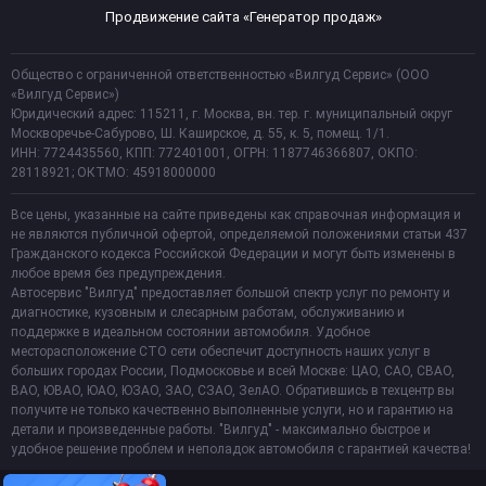
Продвижение сайта «Генератор продаж»
Общество с ограниченной ответственностью «Вилгуд Сервис» (ООО
«Вилгуд Сервис»)
Юридический адрес: 115211, г. Москва, вн. тер. г. муниципальный округ
Москворечье-Сабурово, Ш. Каширское, д. 55, к. 5, помещ. 1/1.
ИНН: 7724435560, КПП: 772401001, ОГРН: 1187746366807, ОКПО:
28118921; ОКТМО: 45918000000
Все цены, указанные на сайте приведены как справочная информация и
не являются публичной офертой, определяемой положениями статьи 437
Гражданского кодекса Российской Федерации и могут быть изменены в
любое время без предупреждения.
Автосервис "Вилгуд" предоставляет большой спектр услуг по ремонту и
диагностике, кузовным и слесарным работам, обслуживанию и
поддержке в идеальном состоянии автомобиля. Удобное
месторасположение СТО сети обеспечит доступность наших услуг в
больших городах России, Подмосковье и всей Москве: ЦАО, САО, СВАО,
ВАО, ЮВАО, ЮАО, ЮЗАО, ЗАО, СЗАО, ЗелАО. Обратившись в техцентр вы
получите не только качественно выполненные услуги, но и гарантию на
детали и произведенные работы. "Вилгуд" - максимально быстрое и
удобное решение проблем и неполадок автомобиля с гарантией качества!