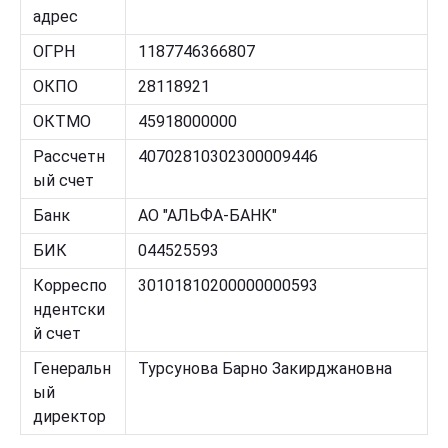
адрес
ОГРН
1187746366807
ОКПО
28118921
ОКТМО
45918000000
Рассчетн
40702810302300009446
ый счет
Банк
АО "АЛЬФА-БАНК"
БИК
044525593
Корреспо
30101810200000000593
ндентски
й счет
Генеральн
Турсунова Барно Закирджановна
ый
директор