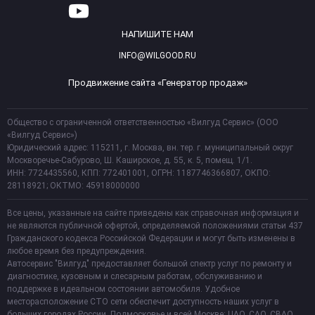
НАПИШИТЕ НАМ
INFO@WILGOOD.RU
Продвижение сайта «Генератор продаж»
Общество с ограниченной ответственностью «Вилгуд Сервис» (ООО
«Вилгуд Сервис»)
Юридический адрес: 115211, г. Москва, вн. тер. г. муниципальный округ
Москворечье-Сабурово, Ш. Каширское, д. 55, к. 5, помещ. 1/1.
ИНН: 7724435560, КПП: 772401001, ОГРН: 1187746366807, ОКПО:
28118921; ОКТМО: 45918000000
Все цены, указанные на сайте приведены как справочная информация и
не являются публичной офертой, определяемой положениями статьи 437
Гражданского кодекса Российской Федерации и могут быть изменены в
любое время без предупреждения.
Автосервис "Вилгуд" предоставляет большой спектр услуг по ремонту и
диагностике, кузовным и слесарным работам, обслуживанию и
поддержке в идеальном состоянии автомобиля. Удобное
месторасположение СТО сети обеспечит доступность наших услуг в
больших городах России, Подмосковье и всей Москве: ЦАО, САО, СВАО,