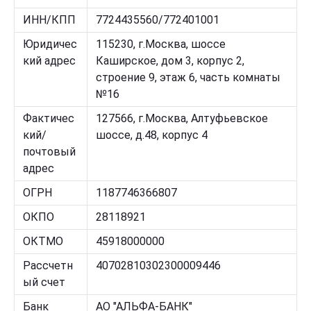
ИНН/КПП
7724435560/772401001
Юридичес
115230, г.Москва, шоссе
кий адрес
Каширское, дом 3, корпус 2,
строение 9, этаж 6, часть комнаты
№16
Фактичес
127566, г.Москва, Алтуфьевское
кий/
шоссе, д.48, корпус 4
почтовый
адрес
ОГРН
1187746366807
ОКПО
28118921
ОКТМО
45918000000
Рассчетн
40702810302300009446
ый счет
Банк
АО "АЛЬФА-БАНК"