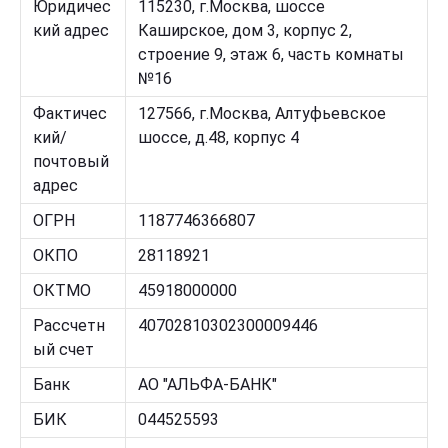
Юридичес
115230, г.Москва, шоссе
кий адрес
Каширское, дом 3, корпус 2,
строение 9, этаж 6, часть комнаты
№16
Фактичес
127566, г.Москва, Алтуфьевское
кий/
шоссе, д.48, корпус 4
почтовый
адрес
ОГРН
1187746366807
ОКПО
28118921
ОКТМО
45918000000
Рассчетн
40702810302300009446
ый счет
Банк
АО "АЛЬФА-БАНК"
БИК
044525593