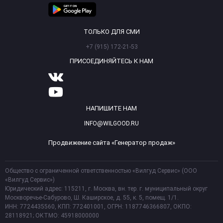
ТОЛЬКО ДЛЯ СМИ
+7 (915) 172-21-53
ПРИСОЕДИНЯЙТЕСЬ К НАМ
НАПИШИТЕ НАМ
INFO@WILGOOD.RU
Продвижение сайта «Генератор продаж»
Общество с ограниченной ответственностью «Вилгуд Сервис» (ООО
«Вилгуд Сервис»)
Юридический адрес: 115211, г. Москва, вн. тер. г. муниципальный округ
Москворечье-Сабурово, Ш. Каширское, д. 55, к. 5, помещ. 1/1.
ИНН: 7724435560, КПП: 772401001, ОГРН: 1187746366807, ОКПО:
28118921; ОКТМО: 45918000000