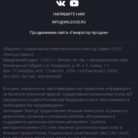
НАПИШИТЕ НАМ
INFO@WILGOOD.RU
Продвижение сайта «Генератор продаж»
Общество с ограниченной ответственностью «Вилгуд Сервис» (ООО
«Вилгуд Сервис»)
Юридический адрес: 115211, г. Москва, вн. тер. г. муниципальный округ
Москворечье-Сабурово, Ш. Каширское, д. 55, к. 5, помещ. 1/1.
ИНН: 7724435560, КПП: 772401001, ОГРН: 1187746366807, ОКПО:
28118921; ОКТМО: 45918000000
Все цены, указанные на сайте приведены как справочная информация и
не являются публичной офертой, определяемой положениями статьи 437
Гражданского кодекса Российской Федерации и могут быть изменены в
любое время без предупреждения.
Автосервис "Вилгуд" предоставляет большой спектр услуг по ремонту и
диагностике, кузовным и слесарным работам, обслуживанию и
поддержке в идеальном состоянии автомобиля. Удобное
месторасположение СТО сети обеспечит доступность наших услуг в
больших городах России, Подмосковье и всей Москве: ЦАО, САО, СВАО,