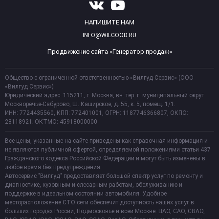
НАПИШИТЕ НАМ
INFO@WILGOOD.RU
Продвижение сайта «Генератор продаж»
Общество с ограниченной ответственностью «Вилгуд Сервис» (ООО
«Вилгуд Сервис»)
Юридический адрес: 115211, г. Москва, вн. тер. г. муниципальный округ
Москворечье-Сабурово, Ш. Каширское, д. 55, к. 5, помещ. 1/1.
ИНН: 7724435560, КПП: 772401001, ОГРН: 1187746366807, ОКПО:
28118921; ОКТМО: 45918000000
Все цены, указанные на сайте приведены как справочная информация и
не являются публичной офертой, определяемой положениями статьи 437
Гражданского кодекса Российской Федерации и могут быть изменены в
любое время без предупреждения.
Автосервис "Вилгуд" предоставляет большой спектр услуг по ремонту и
диагностике, кузовным и слесарным работам, обслуживанию и
поддержке в идеальном состоянии автомобиля. Удобное
месторасположение СТО сети обеспечит доступность наших услуг в
больших городах России, Подмосковье и всей Москве: ЦАО, САО, СВАО,