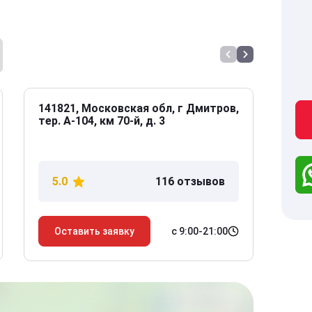
141821, Московская обл, г Дмитров,
141
тер. А-104, км 70-й, д. 3
Дол
дом
5.0
116 отзывов
5
с 9:00-21:00
Оставить заявку
О