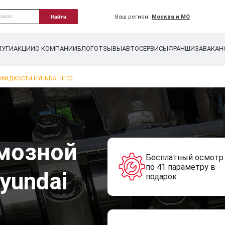
Ваш регион:
Москва и МО
Найти
ЛУГИ
АКЦИИ
О КОМПАНИИ
БЛОГ
ОТЗЫВЫ
АВТОСЕРВИСЫ
ФРАНШИЗА
ВАКАН
ЖИДКОСТИ HYUNDAI H100
мозной
Бесплатный осмотр
по 41 параметру в
yundai
подарок