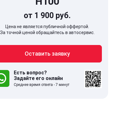
H100
от 1 900 руб.
Цена не является публичной оффертой.
За точной ценой обращайтесь в автосервис.
707, Московская обл,
141607, Москов
Оставить заявку
гопрудный г, Береговой проезд,
Волоколамское
 5
Есть вопрос?
Задайте его онлайн
.0
332 отзыва
5.0
Среднее время ответа - 7 минут
с 9:00-21:00
ставить заявку
Оставить зая