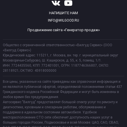
НАПИШИТЕ НАМ
INFO@WILGOOD.RU
Продвижение сайта «Генератор продаж»
Общество с ограниченной ответственностью «Вилгуд Сервис» (ООО
«Вилгуд Сервис»)
Юридический адрес: 115211, г. Москва, вн. тер. г. муниципальный округ
Москворечье-Сабурово, Ш. Каширское, д. 55, к. 5, помещ. 1/1.
ИНН: 7724435560, КПП: 772401001, ОГРН: 1187746366807, ОКПО:
28118921; ОКТМО: 45918000000
Все цены, указанные на сайте приведены как справочная информация и
не являются публичной офертой, определяемой положениями статьи 437
Гражданского кодекса Российской Федерации и могут быть изменены в
любое время без предупреждения.
Автосервис "Вилгуд" предоставляет большой спектр услуг по ремонту и
диагностике, кузовным и слесарным работам, обслуживанию и
поддержке в идеальном состоянии автомобиля. Удобное
месторасположение СТО сети обеспечит доступность наших услуг в
больших городах России, Подмосковье и всей Москве: ЦАО, САО, СВАО,