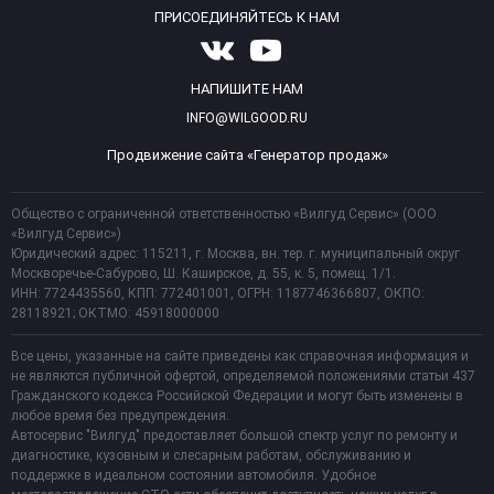
ПРИСОЕДИНЯЙТЕСЬ К НАМ
НАПИШИТЕ НАМ
INFO@WILGOOD.RU
Продвижение сайта «Генератор продаж»
Общество с ограниченной ответственностью «Вилгуд Сервис» (ООО
«Вилгуд Сервис»)
Юридический адрес: 115211, г. Москва, вн. тер. г. муниципальный округ
Москворечье-Сабурово, Ш. Каширское, д. 55, к. 5, помещ. 1/1.
ИНН: 7724435560, КПП: 772401001, ОГРН: 1187746366807, ОКПО:
28118921; ОКТМО: 45918000000
Все цены, указанные на сайте приведены как справочная информация и
не являются публичной офертой, определяемой положениями статьи 437
Гражданского кодекса Российской Федерации и могут быть изменены в
любое время без предупреждения.
Автосервис "Вилгуд" предоставляет большой спектр услуг по ремонту и
диагностике, кузовным и слесарным работам, обслуживанию и
поддержке в идеальном состоянии автомобиля. Удобное