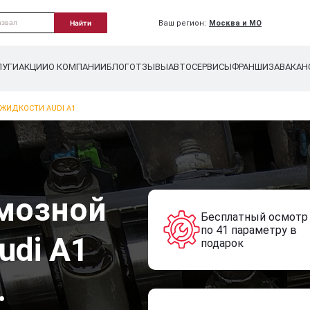
Ваш регион:
Москва и МО
Найти
ЛУГИ
АКЦИИ
О КОМПАНИИ
БЛОГ
ОТЗЫВЫ
АВТОСЕРВИСЫ
ФРАНШИЗА
ВАКАН
ЖИДКОСТИ AUDI A1
мозной
Бесплатный осмотр
по 41 параметру в
udi A1
подарок
.