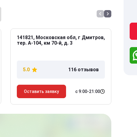
141821, Московская обл, г Дмитров,
141
тер. А-104, км 70-й, д. 3
Дол
дом
5.0
116 отзывов
5
с 9:00-21:00
Оставить заявку
О