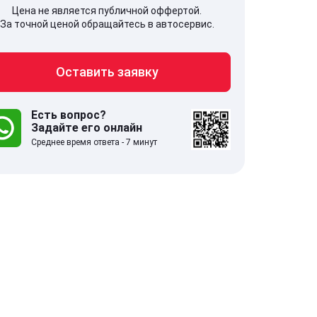
Цена не является публичной оффертой.
За точной ценой обращайтесь в автосервис.
Оставить заявку
707, Московская обл,
141607, Москов
гопрудный г, Береговой проезд,
Волоколамское
 5
Есть вопрос?
Задайте его онлайн
Среднее время ответа - 7 минут
.0
332 отзыва
5.0
с 9:00-21:00
ставить заявку
Оставить зая