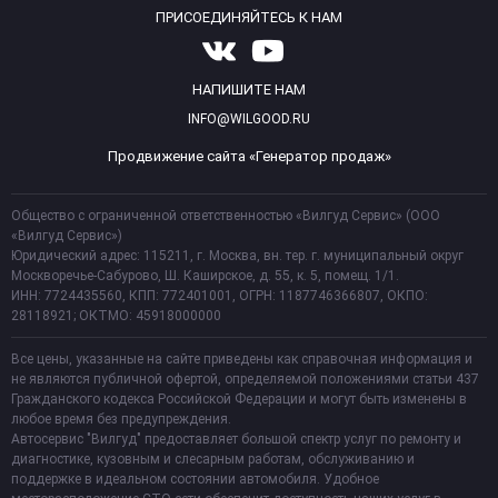
ПРИСОЕДИНЯЙТЕСЬ К НАМ
НАПИШИТЕ НАМ
INFO@WILGOOD.RU
Продвижение сайта «Генератор продаж»
Общество с ограниченной ответственностью «Вилгуд Сервис» (ООО
«Вилгуд Сервис»)
Юридический адрес: 115211, г. Москва, вн. тер. г. муниципальный округ
Москворечье-Сабурово, Ш. Каширское, д. 55, к. 5, помещ. 1/1.
ИНН: 7724435560, КПП: 772401001, ОГРН: 1187746366807, ОКПО:
28118921; ОКТМО: 45918000000
Все цены, указанные на сайте приведены как справочная информация и
не являются публичной офертой, определяемой положениями статьи 437
Гражданского кодекса Российской Федерации и могут быть изменены в
любое время без предупреждения.
Автосервис "Вилгуд" предоставляет большой спектр услуг по ремонту и
диагностике, кузовным и слесарным работам, обслуживанию и
поддержке в идеальном состоянии автомобиля. Удобное