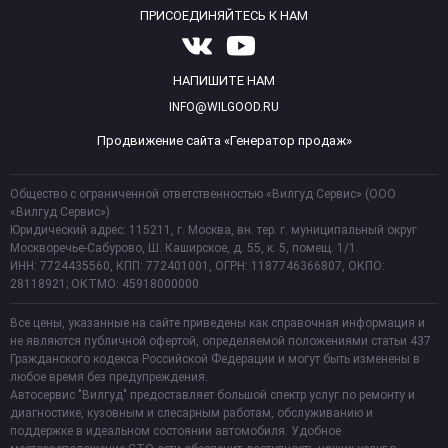
ПРИСОЕДИНЯЙТЕСЬ К НАМ
НАПИШИТЕ НАМ
INFO@WILGOOD.RU
Продвижение сайта «Генератор продаж»
Общество с ограниченной ответственностью «Вилгуд Сервис» (ООО
«Вилгуд Сервис»)
Юридический адрес: 115211, г. Москва, вн. тер. г. муниципальный округ
Москворечье-Сабурово, Ш. Каширское, д. 55, к. 5, помещ. 1/1.
ИНН: 7724435560, КПП: 772401001, ОГРН: 1187746366807, ОКПО:
28118921; ОКТМО: 45918000000
Все цены, указанные на сайте приведены как справочная информация и
не являются публичной офертой, определяемой положениями статьи 437
Гражданского кодекса Российской Федерации и могут быть изменены в
любое время без предупреждения.
Автосервис "Вилгуд" предоставляет большой спектр услуг по ремонту и
диагностике, кузовным и слесарным работам, обслуживанию и
поддержке в идеальном состоянии автомобиля. Удобное