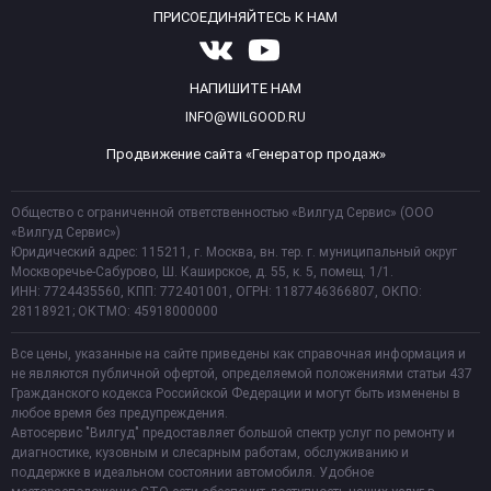
ПРИСОЕДИНЯЙТЕСЬ К НАМ
НАПИШИТЕ НАМ
INFO@WILGOOD.RU
Продвижение сайта «Генератор продаж»
Общество с ограниченной ответственностью «Вилгуд Сервис» (ООО
«Вилгуд Сервис»)
Юридический адрес: 115211, г. Москва, вн. тер. г. муниципальный округ
Москворечье-Сабурово, Ш. Каширское, д. 55, к. 5, помещ. 1/1.
ИНН: 7724435560, КПП: 772401001, ОГРН: 1187746366807, ОКПО:
28118921; ОКТМО: 45918000000
Все цены, указанные на сайте приведены как справочная информация и
не являются публичной офертой, определяемой положениями статьи 437
Гражданского кодекса Российской Федерации и могут быть изменены в
любое время без предупреждения.
Автосервис "Вилгуд" предоставляет большой спектр услуг по ремонту и
диагностике, кузовным и слесарным работам, обслуживанию и
поддержке в идеальном состоянии автомобиля. Удобное