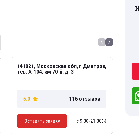
141821, Московская обл, г Дмитров,
141
тер. А-104, км 70-й, д. 3
Дол
дом
5.0
116 отзывов
5
с 9:00-21:00
Оставить заявку
О