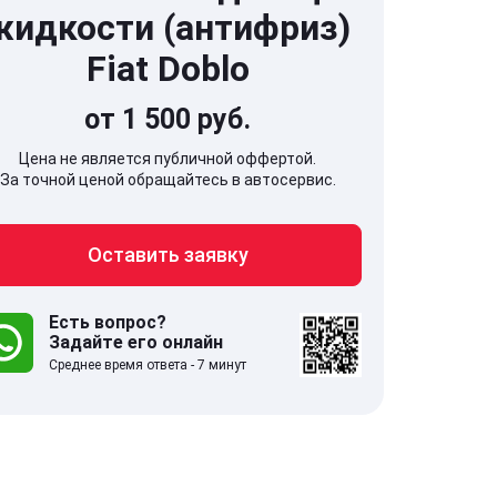
жидкости (антифриз)
Fiat Doblo
от 1 500 руб.
Цена не является публичной оффертой.
За точной ценой обращайтесь в автосервис.
707, Московская обл,
141607, Москов
Оставить заявку
гопрудный г, Береговой проезд,
Волоколамское
 5
Есть вопрос?
Задайте его онлайн
.0
332 отзыва
5.0
Среднее время ответа - 7 минут
с 9:00-21:00
ставить заявку
Оставить зая