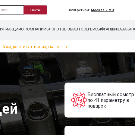
Ваш регион:
Москва и МО
Найти
ЛУГИ
АКЦИИ
О КОМПАНИИ
БЛОГ
ОТЗЫВЫ
АВТОСЕРВИСЫ
ФРАНШИЗА
ВАКАН
Й ЖИДКОСТИ (АНТИФРИЗ) FIAT DOBLO
Бесплатный осмотр
по 41 параметру в
ей
подарок