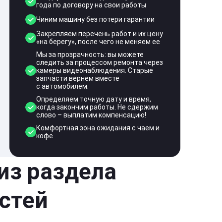
года по договору на свои работы
Чиним машину без потери гарантии
Закрепляем перечень работ и их цену
«на берегу», после чего не меняем ее
Мы за прозрачность: вы можете
следить за процессом ремонта через
камеры видеонаблюдения. Старые
запчасти вернем вместе
с автомобилем.
Определяем точную дату и время,
когда закончим работы. Не сдержим
слово – выплатим компенсацию!
Комфортная зона ожидания с чаем и
кофе
 из раздела
стей