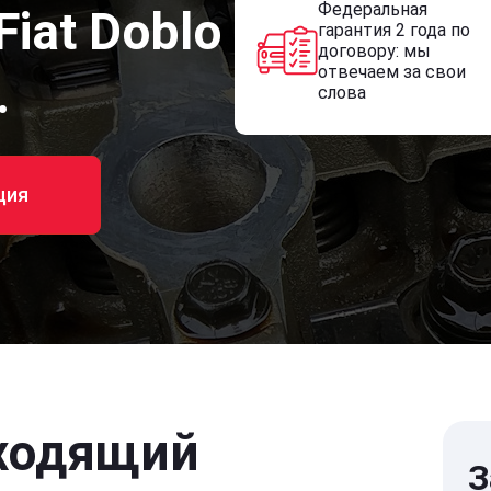
Федеральная
Fiat Doblo
гарантия 2 года по
договору: мы
отвечаем за свои
.
слова
ция
ходящий
З