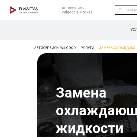
Автосервисы
Wilgood в Москве
УС
АВТОСЕРВИСЫ WILGOOD
УСЛУГИ
ЗАМЕНА ОХЛАЖДАЮЩЕ
Замена
охлаждающ
жидкости