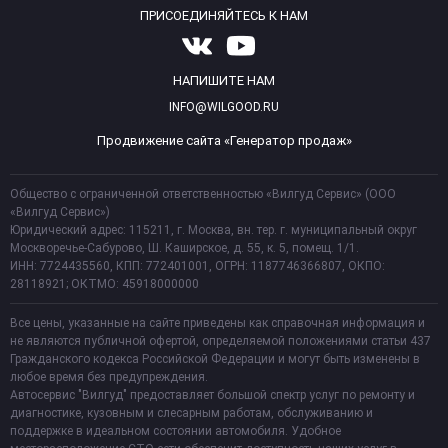
ПРИСОЕДИНЯЙТЕСЬ К НАМ
НАПИШИТЕ НАМ
INFO@WILGOOD.RU
Продвижение сайта «Генератор продаж»
Общество с ограниченной ответственностью «Вилгуд Сервис» (ООО
«Вилгуд Сервис»)
Юридический адрес: 115211, г. Москва, вн. тер. г. муниципальный округ
Москворечье-Сабурово, Ш. Каширское, д. 55, к. 5, помещ. 1/1.
ИНН: 7724435560, КПП: 772401001, ОГРН: 1187746366807, ОКПО:
28118921; ОКТМО: 45918000000
Все цены, указанные на сайте приведены как справочная информация и
не являются публичной офертой, определяемой положениями статьи 437
Гражданского кодекса Российской Федерации и могут быть изменены в
любое время без предупреждения.
Автосервис "Вилгуд" предоставляет большой спектр услуг по ремонту и
диагностике, кузовным и слесарным работам, обслуживанию и
поддержке в идеальном состоянии автомобиля. Удобное