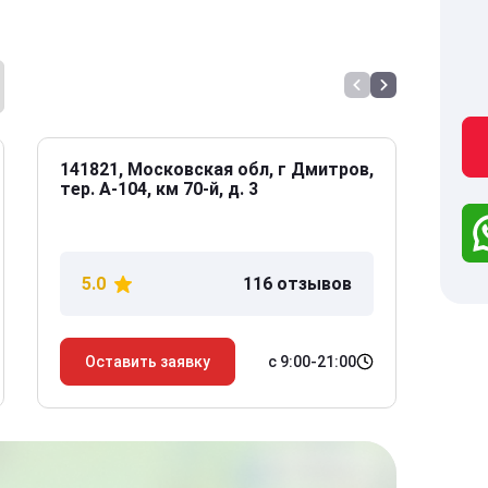
141821, Московская обл, г Дмитров,
141
тер. А-104, км 70-й, д. 3
Дол
дом
5.0
116 отзывов
5
с 9:00-21:00
Оставить заявку
О