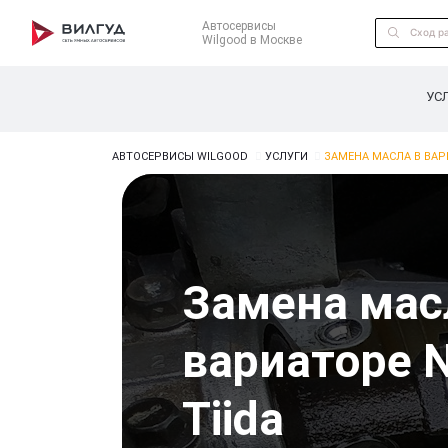
Автосервисы
Wilgood в Москве
УС
АВТОСЕРВИСЫ WILGOOD
УСЛУГИ
ЗАМЕНА МАСЛА В ВАРИ
Замена мас
вариаторе N
Tiida