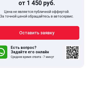
от 1 450 руб.
Цена не является публичной оффертой.
За точной ценой обращайтесь в автосервис.
Оставить заявку
707, Московская обл,
141607, Москов
гопрудный г, Береговой проезд,
Волоколамское
 5
Есть вопрос?
Задайте его онлайн
Среднее время ответа - 7 минут
.0
332 отзыва
5.0
с 9:00-21:00
ставить заявку
Оставить зая