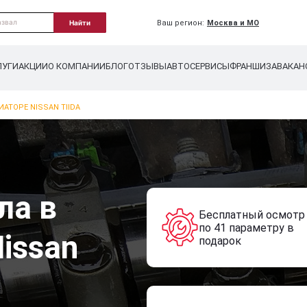
Ваш регион:
Москва и МО
Найти
ЛУГИ
АКЦИИ
О КОМПАНИИ
БЛОГ
ОТЗЫВЫ
АВТОСЕРВИСЫ
ФРАНШИЗА
ВАКАН
АТОРЕ NISSAN TIIDA
ла в
Бесплатный осмотр
по 41 параметру в
issan
подарок