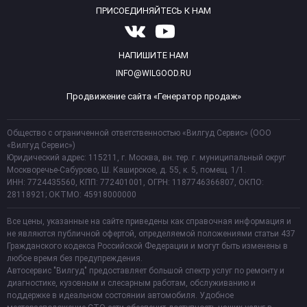
ПРИСОЕДИНЯЙТЕСЬ К НАМ
НАПИШИТЕ НАМ
INFO@WILGOOD.RU
Продвижение сайта «Генератор продаж»
Общество с ограниченной ответственностью «Вилгуд Сервис» (ООО
«Вилгуд Сервис»)
Юридический адрес: 115211, г. Москва, вн. тер. г. муниципальный округ
Москворечье-Сабурово, Ш. Каширское, д. 55, к. 5, помещ. 1/1.
ИНН: 7724435560, КПП: 772401001, ОГРН: 1187746366807, ОКПО:
28118921; ОКТМО: 45918000000
Все цены, указанные на сайте приведены как справочная информация и
не являются публичной офертой, определяемой положениями статьи 437
Гражданского кодекса Российской Федерации и могут быть изменены в
любое время без предупреждения.
Автосервис "Вилгуд" предоставляет большой спектр услуг по ремонту и
диагностике, кузовным и слесарным работам, обслуживанию и
поддержке в идеальном состоянии автомобиля. Удобное