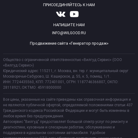
ПРИСОЕДИНЯЙТЕСЬ К НАМ
НАПИШИТЕ НАМ
INFO@WILGOOD.RU
Продвижение сайта «Генератор продаж»
Общество с ограниченной ответственностью «Вилгуд Сервис» (ООО
«Вилгуд Сервис»)
Юридический адрес: 115211, г. Москва, вн. тер. г. муниципальный округ
Москворечье-Сабурово, Ш. Каширское, д. 55, к. 5, помещ. 1/1.
ИНН: 7724435560, КПП: 772401001, ОГРН: 1187746366807, ОКПО:
28118921; ОКТМО: 45918000000
Все цены, указанные на сайте приведены как справочная информация и
не являются публичной офертой, определяемой положениями статьи 437
Гражданского кодекса Российской Федерации и могут быть изменены в
любое время без предупреждения.
Автосервис "Вилгуд" предоставляет большой спектр услуг по ремонту и
диагностике, кузовным и слесарным работам, обслуживанию и
поддержке в идеальном состоянии автомобиля. Удобное