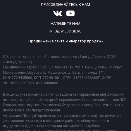
ПРИСОЕДИНЯЙТЕСЬ К НАМ
НАПИШИТЕ НАМ
INFO@WILGOOD.RU
Продвижение сайта «Генератор продаж»
Общество с ограниченной ответственностью «Вилгуд Сервис» (ООО
«Вилгуд Сервис»)
Юридический адрес: 115211, г. Москва, вн. тер. г. муниципальный округ
Москворечье-Сабурово, Ш. Каширское, д. 55, к. 5, помещ. 1/1.
ИНН: 7724435560, КПП: 772401001, ОГРН: 1187746366807, ОКПО:
28118921; ОКТМО: 45918000000
Все цены, указанные на сайте приведены как справочная информация и
не являются публичной офертой, определяемой положениями статьи 437
Гражданского кодекса Российской Федерации и могут быть изменены в
любое время без предупреждения.
Автосервис "Вилгуд" предоставляет большой спектр услуг по ремонту и
диагностике, кузовным и слесарным работам, обслуживанию и
поддержке в идеальном состоянии автомобиля. Удобное