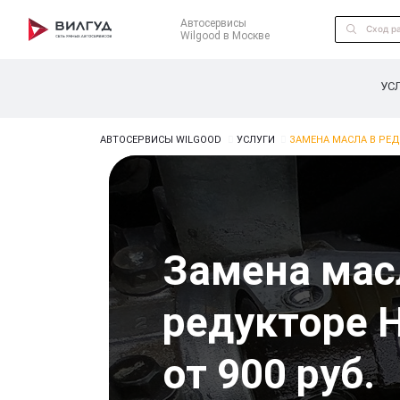
Автосервисы
Wilgood в Москве
УС
АВТОСЕРВИСЫ WILGOOD
УСЛУГИ
ЗАМЕНА МАСЛА В РЕД
Замена мас
редукторе 
от 900 руб.