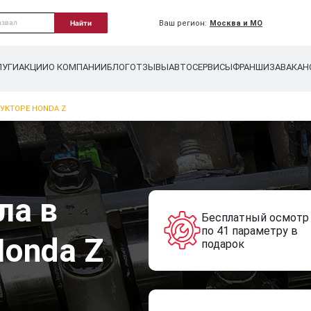
Ваш регион:
Москва и МО
Найти
ЛУГИ
АКЦИИ
О КОМПАНИИ
БЛОГ
ОТЗЫВЫ
АВТОСЕРВИСЫ
ФРАНШИЗА
ВАКАН
УКТОРЕ HONDA Z
ла в
Бесплатный осмотр
по 41 параметру в
Honda Z
подарок