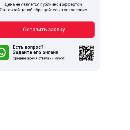
Цена не является публичной оффертой.
За точной ценой обращайтесь в автосервис.
Оставить заявку
707, Московская обл,
141607, Москов
гопрудный г, Береговой проезд,
Волоколамское
 5
Есть вопрос?
Задайте его онлайн
Среднее время ответа - 7 минут
.0
332 отзыва
5.0
с 9:00-21:00
ставить заявку
Оставить зая