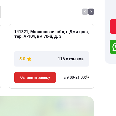
141821, Московская обл, г Дмитров,
141
тер. А-104, км 70-й, д. 3
Дол
дом
5.0
116 отзывов
5
с 9:00-21:00
Оставить заявку
О