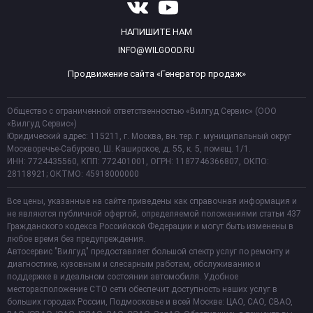
НАПИШИТЕ НАМ
INFO@WILGOOD.RU
Продвижение сайта «Генератор продаж»
Общество с ограниченной ответственностью «Вилгуд Сервис» (ООО
«Вилгуд Сервис»)
Юридический адрес: 115211, г. Москва, вн. тер. г. муниципальный округ
Москворечье-Сабурово, Ш. Каширское, д. 55, к. 5, помещ. 1/1.
ИНН: 7724435560, КПП: 772401001, ОГРН: 1187746366807, ОКПО:
28118921; ОКТМО: 45918000000
Все цены, указанные на сайте приведены как справочная информация и
не являются публичной офертой, определяемой положениями статьи 437
Гражданского кодекса Российской Федерации и могут быть изменены в
любое время без предупреждения.
Автосервис "Вилгуд" предоставляет большой спектр услуг по ремонту и
диагностике, кузовным и слесарным работам, обслуживанию и
поддержке в идеальном состоянии автомобиля. Удобное
месторасположение СТО сети обеспечит доступность наших услуг в
больших городах России, Подмосковье и всей Москве: ЦАО, САО, СВАО,