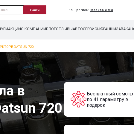
Ваш регион:
Москва и МО
Найти
ЛУГИ
АКЦИИ
О КОМПАНИИ
БЛОГ
ОТЗЫВЫ
АВТОСЕРВИСЫ
ФРАНШИЗА
ВАКАН
УКТОРЕ DATSUN 720
ла в
Бесплатный осмотр
по 41 параметру в
atsun 720
подарок