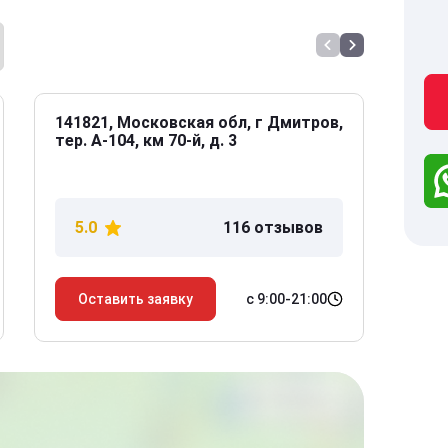
141821, Московская обл, г Дмитров,
141
тер. А-104, км 70-й, д. 3
Дол
дом
5.0
116 отзывов
5
с 9:00-21:00
Оставить заявку
О