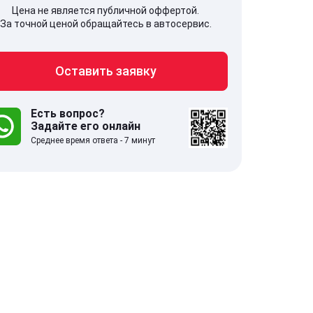
Цена не является публичной оффертой.
За точной ценой обращайтесь в автосервис.
Оставить заявку
707, Московская обл,
141607, Москов
гопрудный г, Береговой проезд,
Волоколамское
 5
Есть вопрос?
Задайте его онлайн
Среднее время ответа - 7 минут
.0
332 отзыва
5.0
с 9:00-21:00
ставить заявку
Оставить зая