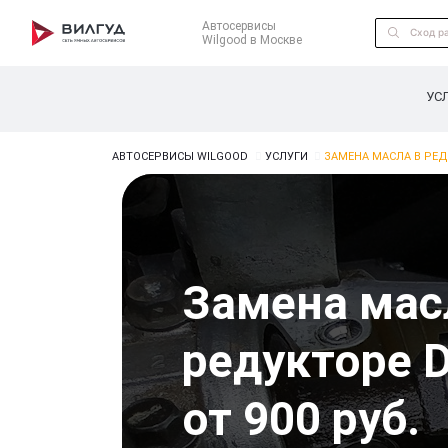
Автосервисы
Wilgood в Москве
УС
АВТОСЕРВИСЫ WILGOOD
УСЛУГИ
ЗАМЕНА МАСЛА В РЕД
Замена мас
редукторе D
от 900 руб.