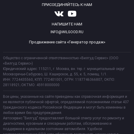
ПРИСОЕДИНЯЙТЕСЬ К НАМ
НАПИШИТЕ НАМ
INFO@WILGOOD.RU
Продвижение сайта «Генератор продаж»
Общество с ограниченной ответственностью «Вилгуд Сервис» (ООО
«Вилгуд Сервис»)
Юридический адрес: 115211, г. Москва, вн. тер. г. муниципальный округ
Москворечье-Сабурово, Ш. Каширское, д. 55, к. 5, помещ. 1/1.
ИНН: 7724435560, КПП: 772401001, ОГРН: 1187746366807, ОКПО:
28118921; ОКТМО: 45918000000
Все цены, указанные на сайте приведены как справочная информация и
не являются публичной офертой, определяемой положениями статьи 437
Гражданского кодекса Российской Федерации и могут быть изменены в
любое время без предупреждения.
Автосервис "Вилгуд" предоставляет большой спектр услуг по ремонту и
диагностике, кузовным и слесарным работам, обслуживанию и
поддержке в идеальном состоянии автомобиля. Удобное