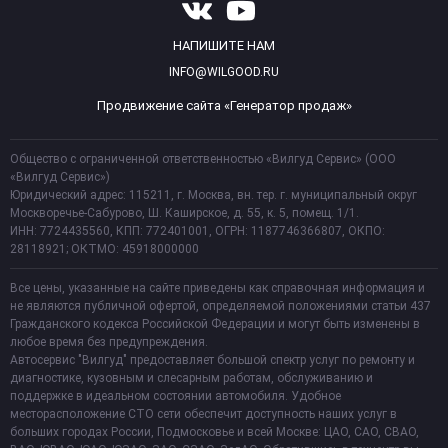
НАПИШИТЕ НАМ
INFO@WILGOOD.RU
Продвижение сайта «Генератор продаж»
Общество с ограниченной ответственностью «Вилгуд Сервис» (ООО
«Вилгуд Сервис»)
Юридический адрес: 115211, г. Москва, вн. тер. г. муниципальный округ
Москворечье-Сабурово, Ш. Каширское, д. 55, к. 5, помещ. 1/1.
ИНН: 7724435560, КПП: 772401001, ОГРН: 1187746366807, ОКПО:
28118921; ОКТМО: 45918000000
Все цены, указанные на сайте приведены как справочная информация и
не являются публичной офертой, определяемой положениями статьи 437
Гражданского кодекса Российской Федерации и могут быть изменены в
любое время без предупреждения.
Автосервис "Вилгуд" предоставляет большой спектр услуг по ремонту и
диагностике, кузовным и слесарным работам, обслуживанию и
поддержке в идеальном состоянии автомобиля. Удобное
месторасположение СТО сети обеспечит доступность наших услуг в
больших городах России, Подмосковье и всей Москве: ЦАО, САО, СВАО,