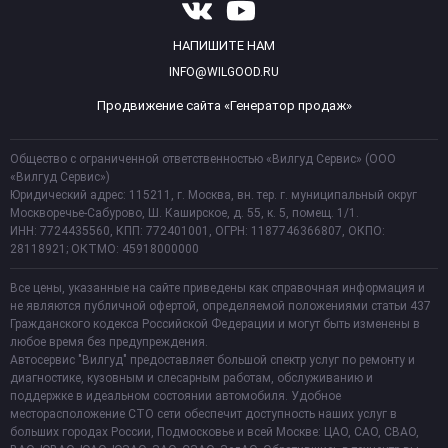
НАПИШИТЕ НАМ
INFO@WILGOOD.RU
Продвижение сайта «Генератор продаж»
Общество с ограниченной ответственностью «Вилгуд Сервис» (ООО
«Вилгуд Сервис»)
Юридический адрес: 115211, г. Москва, вн. тер. г. муниципальный округ
Москворечье-Сабурово, Ш. Каширское, д. 55, к. 5, помещ. 1/1.
ИНН: 7724435560, КПП: 772401001, ОГРН: 1187746366807, ОКПО:
28118921; ОКТМО: 45918000000
Все цены, указанные на сайте приведены как справочная информация и
не являются публичной офертой, определяемой положениями статьи 437
Гражданского кодекса Российской Федерации и могут быть изменены в
любое время без предупреждения.
Автосервис "Вилгуд" предоставляет большой спектр услуг по ремонту и
диагностике, кузовным и слесарным работам, обслуживанию и
поддержке в идеальном состоянии автомобиля. Удобное
месторасположение СТО сети обеспечит доступность наших услуг в
больших городах России, Подмосковье и всей Москве: ЦАО, САО, СВАО,