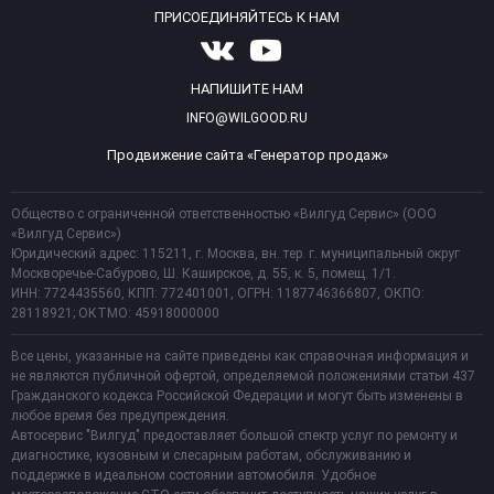
ПРИСОЕДИНЯЙТЕСЬ К НАМ
НАПИШИТЕ НАМ
INFO@WILGOOD.RU
Продвижение сайта «Генератор продаж»
Общество с ограниченной ответственностью «Вилгуд Сервис» (ООО
«Вилгуд Сервис»)
Юридический адрес: 115211, г. Москва, вн. тер. г. муниципальный округ
Москворечье-Сабурово, Ш. Каширское, д. 55, к. 5, помещ. 1/1.
ИНН: 7724435560, КПП: 772401001, ОГРН: 1187746366807, ОКПО:
28118921; ОКТМО: 45918000000
Все цены, указанные на сайте приведены как справочная информация и
не являются публичной офертой, определяемой положениями статьи 437
Гражданского кодекса Российской Федерации и могут быть изменены в
любое время без предупреждения.
Автосервис "Вилгуд" предоставляет большой спектр услуг по ремонту и
диагностике, кузовным и слесарным работам, обслуживанию и
поддержке в идеальном состоянии автомобиля. Удобное