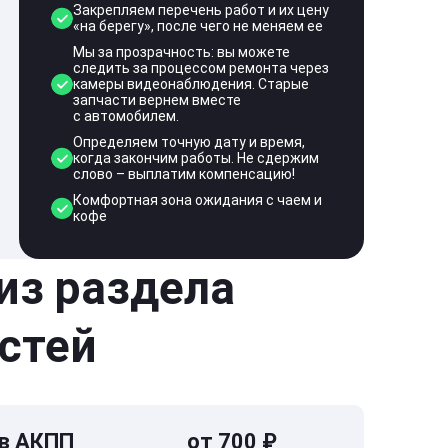
Закрепляем перечень работ и их цену
«на берегу», после чего не меняем ее
Мы за прозрачность: вы можете
следить за процессом ремонта через
камеры видеонаблюдения. Старые
запчасти вернем вместе
с автомобилем.
Определяем точную дату и время,
когда закончим работы. Не сдержим
слово – выплатим компенсацию!
Комфортная зона ожидания с чаем и
кофе
 из раздела
стей
 в АКПП
от 700 ₽