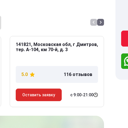
141821, Московская обл, г Дмитров,
141
тер. А-104, км 70-й, д. 3
Дол
дом
5.0
116 отзывов
5
с 9:00-21:00
Оставить заявку
О