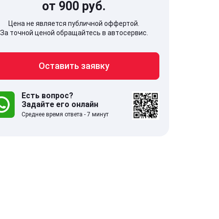
от 900 руб.
Цена не является публичной оффертой.
За точной ценой обращайтесь в автосервис.
Оставить заявку
707, Московская обл,
141607, Москов
гопрудный г, Береговой проезд,
Волоколамское
 5
Есть вопрос?
Задайте его онлайн
Среднее время ответа - 7 минут
.0
332 отзыва
5.0
с 9:00-21:00
ставить заявку
Оставить зая