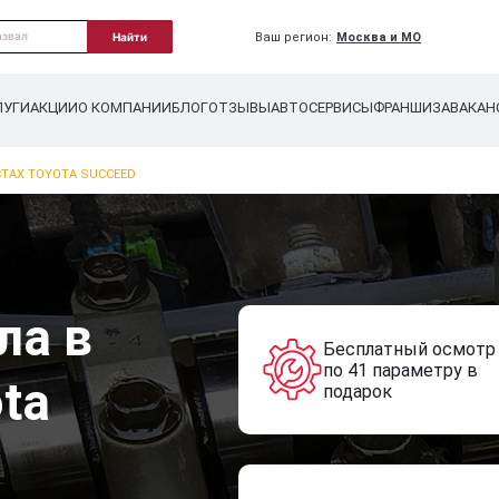
Ваш регион:
Москва и МО
Найти
ЛУГИ
АКЦИИ
О КОМПАНИИ
БЛОГ
ОТЗЫВЫ
АВТОСЕРВИСЫ
ФРАНШИЗА
ВАКАН
ТАХ TOYOTA SUCCEED
ла в
Бесплатный осмотр
по 41 параметру в
ta
подарок