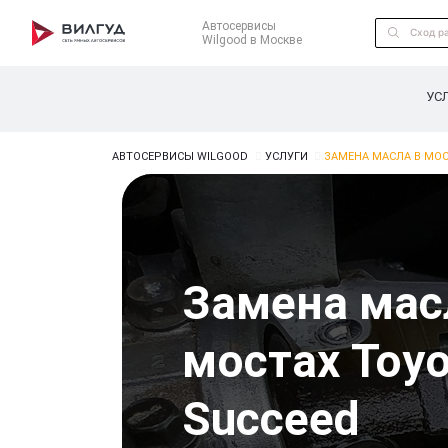
Автосервисы
Wilgood в Москве
УС
АВТОСЕРВИСЫ WILGOOD
УСЛУГИ
ЗАМЕНА МАСЛА В МОС
Замена мас
мостах Toyo
Succeed