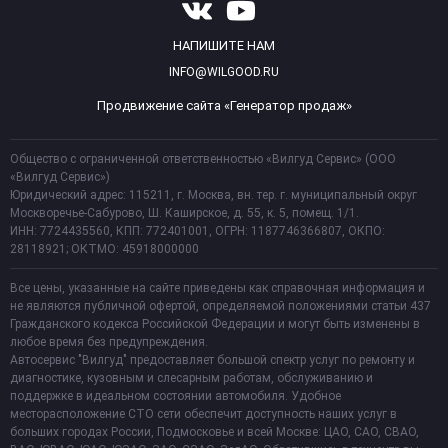
НАПИШИТЕ НАМ
INFO@WILGOOD.RU
Продвижение сайта «Генератор продаж»
Общество с ограниченной ответственностью «Вилгуд Сервис» (ООО
«Вилгуд Сервис»)
Юридический адрес: 115211, г. Москва, вн. тер. г. муниципальный округ
Москворечье-Сабурово, Ш. Каширское, д. 55, к. 5, помещ. 1/1.
ИНН: 7724435560, КПП: 772401001, ОГРН: 1187746366807, ОКПО:
28118921; ОКТМО: 45918000000
Все цены, указанные на сайте приведены как справочная информация и
не являются публичной офертой, определяемой положениями статьи 437
Гражданского кодекса Российской Федерации и могут быть изменены в
любое время без предупреждения.
Автосервис "Вилгуд" предоставляет большой спектр услуг по ремонту и
диагностике, кузовным и слесарным работам, обслуживанию и
поддержке в идеальном состоянии автомобиля. Удобное
месторасположение СТО сети обеспечит доступность наших услуг в
больших городах России, Подмосковье и всей Москве: ЦАО, САО, СВАО,