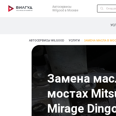
Автосервисы
Wilgood в Москве
УС
АВТОСЕРВИСЫ WILGOOD
УСЛУГИ
ЗАМЕНА МАСЛА В МОС
Замена мас
мостах Mits
Mirage Ding