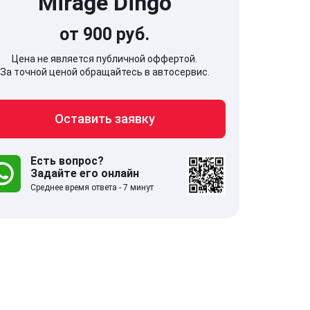
Mirage Dingo
от 900 руб.
Цена не является публичной оффертой.
За точной ценой обращайтесь в автосервис.
707, Московская обл,
141607, Москов
Оставить заявку
гопрудный г, Береговой проезд,
Волоколамское
 5
Есть вопрос?
Задайте его онлайн
.0
332 отзыва
5.0
Среднее время ответа - 7 минут
с 9:00-21:00
ставить заявку
Оставить зая