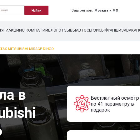
Ваш регион:
Москва и МО
Найти
ЛУГИ
АКЦИИ
О КОМПАНИИ
БЛОГ
ОТЗЫВЫ
АВТОСЕРВИСЫ
ФРАНШИЗА
ВАКАН
ТАХ MITSUBISHI MIRAGE DINGO
ла в
Бесплатный осмотр
по 41 параметру в
ubishi
подарок
o