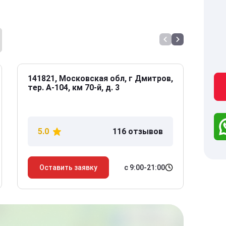
141821, Московская обл, г Дмитров,
141
тер. А-104, км 70-й, д. 3
Дол
дом
5.0
116 отзывов
5
с 9:00-21:00
Оставить заявку
О