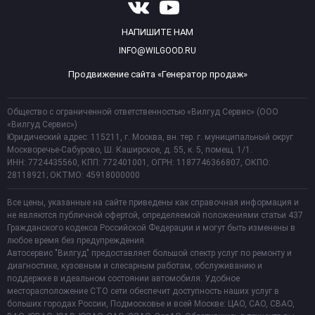
НАПИШИТЕ НАМ
INFO@WILGOOD.RU
Продвижение сайта «Генератор продаж»
Общество с ограниченной ответственностью «Вилгуд Сервис» (ООО
«Вилгуд Сервис»)
Юридический адрес: 115211, г. Москва, вн. тер. г. муниципальный округ
Москворечье-Сабурово, Ш. Каширское, д. 55, к. 5, помещ. 1/1.
ИНН: 7724435560, КПП: 772401001, ОГРН: 1187746366807, ОКПО:
28118921; ОКТМО: 45918000000
Все цены, указанные на сайте приведены как справочная информация и
не являются публичной офертой, определяемой положениями статьи 437
Гражданского кодекса Российской Федерации и могут быть изменены в
любое время без предупреждения.
Автосервис "Вилгуд" предоставляет большой спектр услуг по ремонту и
диагностике, кузовным и слесарным работам, обслуживанию и
поддержке в идеальном состоянии автомобиля. Удобное
месторасположение СТО сети обеспечит доступность наших услуг в
больших городах России, Подмосковье и всей Москве: ЦАО, САО, СВАО,