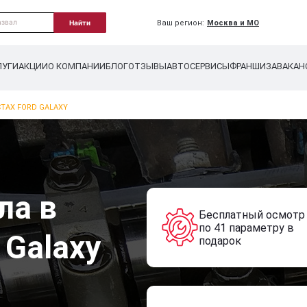
Ваш регион:
Москва и МО
Найти
ЛУГИ
АКЦИИ
О КОМПАНИИ
БЛОГ
ОТЗЫВЫ
АВТОСЕРВИСЫ
ФРАНШИЗА
ВАКАН
ТАХ FORD GALAXY
ла в
Бесплатный осмотр
по 41 параметру в
 Galaxy
подарок