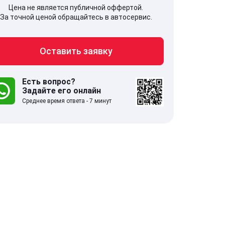
Цена не является публичной оффертой.
За точной ценой обращайтесь в автосервис.
Оставить заявку
707, Московская обл,
141607, Москов
гопрудный г, Береговой проезд,
Волоколамское
 5
Есть вопрос?
Задайте его онлайн
Среднее время ответа - 7 минут
.0
332 отзыва
5.0
с 9:00-21:00
ставить заявку
Оставить зая