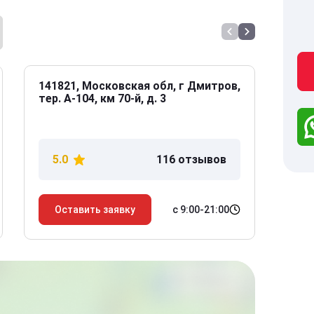
141821, Московская обл, г Дмитров,
141
тер. А-104, км 70-й, д. 3
Дол
дом
5.0
116 отзывов
5
с 9:00-21:00
Оставить заявку
О