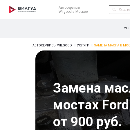
Автосервисы
Wilgood в Москве
УС
АВТОСЕРВИСЫ WILGOOD
УСЛУГИ
ЗАМЕНА МАСЛА В МОС
Замена мас
мостах Ford
от 900 руб.