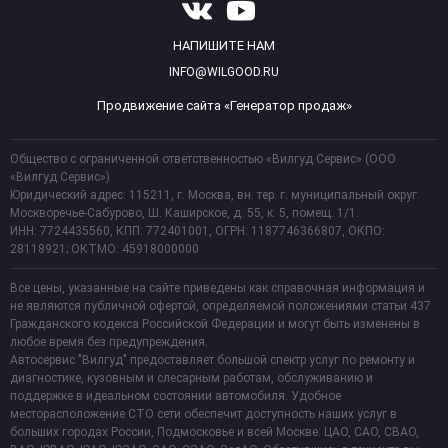
НАПИШИТЕ НАМ
INFO@WILGOOD.RU
Продвижение сайта «Генератор продаж»
Общество с ограниченной ответственностью «Вилгуд Сервис» (ООО
«Вилгуд Сервис»)
Юридический адрес: 115211, г. Москва, вн. тер. г. муниципальный округ
Москворечье-Сабурово, Ш. Каширское, д. 55, к. 5, помещ. 1/1.
ИНН: 7724435560, КПП: 772401001, ОГРН: 1187746366807, ОКПО:
28118921; ОКТМО: 45918000000
Все цены, указанные на сайте приведены как справочная информация и
не являются публичной офертой, определяемой положениями статьи 437
Гражданского кодекса Российской Федерации и могут быть изменены в
любое время без предупреждения.
Автосервис "Вилгуд" предоставляет большой спектр услуг по ремонту и
диагностике, кузовным и слесарным работам, обслуживанию и
поддержке в идеальном состоянии автомобиля. Удобное
месторасположение СТО сети обеспечит доступность наших услуг в
больших городах России, Подмосковье и всей Москве: ЦАО, САО, СВАО,