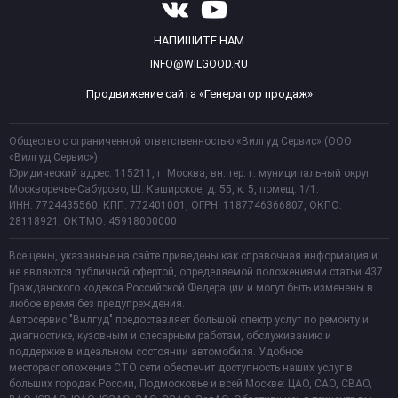
НАПИШИТЕ НАМ
INFO@WILGOOD.RU
Продвижение сайта «Генератор продаж»
Общество с ограниченной ответственностью «Вилгуд Сервис» (ООО
«Вилгуд Сервис»)
Юридический адрес: 115211, г. Москва, вн. тер. г. муниципальный округ
Москворечье-Сабурово, Ш. Каширское, д. 55, к. 5, помещ. 1/1.
ИНН: 7724435560, КПП: 772401001, ОГРН: 1187746366807, ОКПО:
28118921; ОКТМО: 45918000000
Все цены, указанные на сайте приведены как справочная информация и
не являются публичной офертой, определяемой положениями статьи 437
Гражданского кодекса Российской Федерации и могут быть изменены в
любое время без предупреждения.
Автосервис "Вилгуд" предоставляет большой спектр услуг по ремонту и
диагностике, кузовным и слесарным работам, обслуживанию и
поддержке в идеальном состоянии автомобиля. Удобное
месторасположение СТО сети обеспечит доступность наших услуг в
больших городах России, Подмосковье и всей Москве: ЦАО, САО, СВАО,